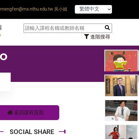
【7/31】11
mengfen@mx.nthu.edu.tw 吳小姐
源
n
進階搜尋
RO
返回課程頁面
SOCIAL SHARE