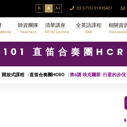
A-
A
A+
03-5715131#35401
材
師資團隊
清華講座
全英語課程
相關資
xtbook
Teachers
NTHU Lecture
EMI
Discussio
1101 直笛合奏團HC
開放式課程
直笛合奏團HCRO
第6講 埃克爾斯: 行星的步伐