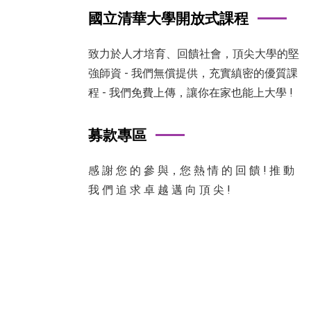
國立清華大學開放式課程
致力於人才培育、回饋社會，頂尖大學的堅
強師資 - 我們無償提供，充實縝密的優質課
程 - 我們免費上傳，讓你在家也能上大學 !
募款專區
感 謝 您 的 參 與，您 熱 情 的 回 饋 ! 推 動
我 們 追 求 卓 越 邁 向 頂 尖 !