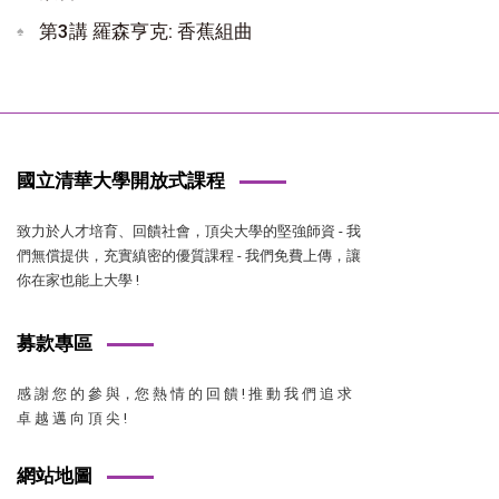
第3講 羅森亨克: 香蕉組曲
國立清華大學開放式課程
致力於人才培育、回饋社會，頂尖大學的堅強師資 - 我
們無償提供，充實縝密的優質課程 - 我們免費上傳，讓
你在家也能上大學 !
募款專區
感 謝 您 的 參 與，您 熱 情 的 回 饋 ! 推 動 我 們 追 求
卓 越 邁 向 頂 尖 !
網站地圖