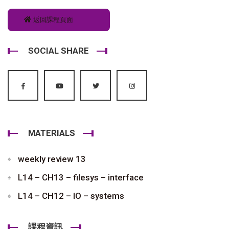
返回課程頁面
SOCIAL SHARE
MATERIALS
weekly review 13
L14 – CH13 – filesys – interface
L14 – CH12 – IO – systems
課程資訊