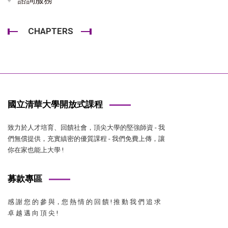
CHAPTERS
國立清華大學開放式課程
致力於人才培育、回饋社會，頂尖大學的堅強師資 - 我
們無償提供，充實縝密的優質課程 - 我們免費上傳，讓
你在家也能上大學 !
募款專區
感 謝 您 的 參 與，您 熱 情 的 回 饋 ! 推 動 我 們 追 求
卓 越 邁 向 頂 尖 !