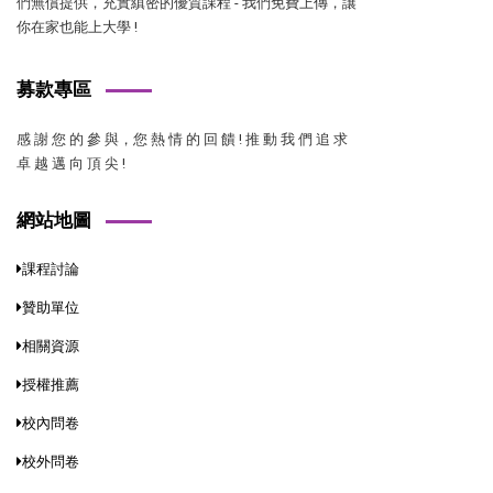
們無償提供，充實縝密的優質課程 - 我們免費上傳，讓
你在家也能上大學 !
募款專區
感 謝 您 的 參 與，您 熱 情 的 回 饋 ! 推 動 我 們 追 求
卓 越 邁 向 頂 尖 !
網站地圖
課程討論
贊助單位
相關資源
授權推薦
校內問卷
校外問卷