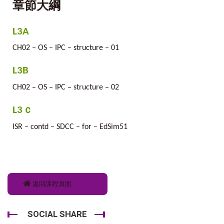
章節大綱
L3A
CH02 – OS – IPC – structure – 01
L3B
CH02 – OS – IPC – structure – 02
L3ｃ
ISR – contd – SDCC – for – EdSim51
返回課程頁面
SOCIAL SHARE