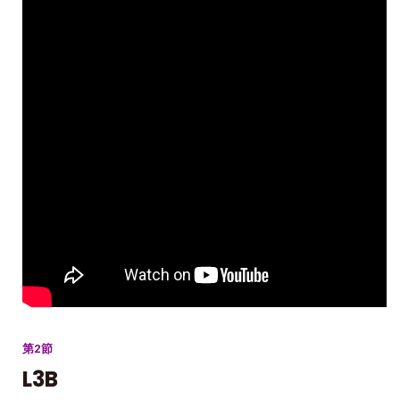
第2節
L3B