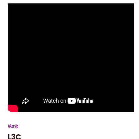
第3節
L3C