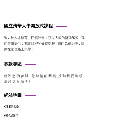
國立清華大學開放式課程
致力於人才培育、回饋社會，頂尖大學的堅強師資 - 我
們無償提供，充實縝密的優質課程 - 我們免費上傳，讓
你在家也能上大學 !
募款專區
感 謝 您 的 參 與，您 熱 情 的 回 饋 ! 推 動 我 們 追 求
卓 越 邁 向 頂 尖 !
網站地圖
課程討論
贊助單位