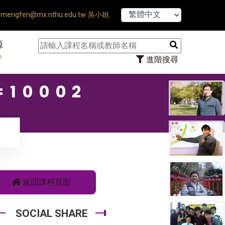
【7/31】114學年
mengfen@mx.nthu.edu.tw 吳小姐
源
n
進階搜尋
10002
返回課程頁面
SOCIAL SHARE