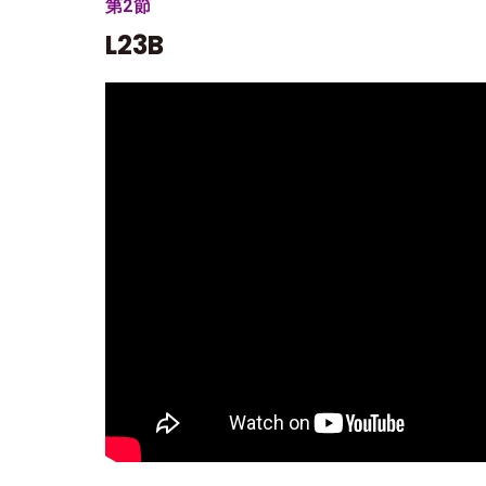
第2節
L23B