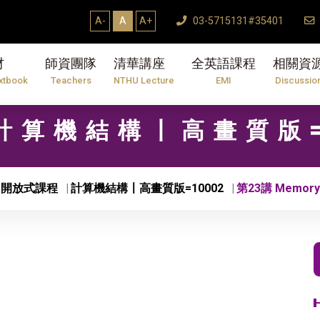
A-
A
A+
03-5715131#35401
材
師資團隊
清華講座
全英語課程
相關資
xtbook
Teachers
NTHU Lecture
EMI
Discussio
1 計算機結構〡高畫質版=
開放式課程
計算機結構〡高畫質版=10002
第23講 Memory