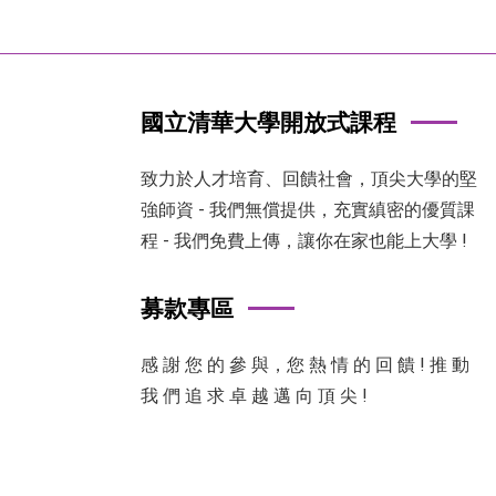
國立清華大學開放式課程
致力於人才培育、回饋社會，頂尖大學的堅
強師資 - 我們無償提供，充實縝密的優質課
程 - 我們免費上傳，讓你在家也能上大學 !
募款專區
感 謝 您 的 參 與，您 熱 情 的 回 饋 ! 推 動
我 們 追 求 卓 越 邁 向 頂 尖 !