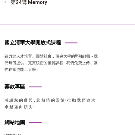
第24講 Memory
國立清華大學開放式課程
致力於人才培育、回饋社會，頂尖大學的堅強師資 - 我
們無償提供，充實縝密的優質課程 - 我們免費上傳，讓
你在家也能上大學 !
募款專區
感 謝 您 的 參 與，您 熱 情 的 回 饋 ! 推 動 我 們 追 求
卓 越 邁 向 頂 尖 !
網站地圖