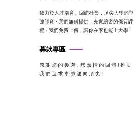
致力於人才培育、回饋社會，頂尖大學的堅
強師資 - 我們無償提供，充實縝密的優質課
程 - 我們免費上傳，讓你在家也能上大學 !
募款專區
感 謝 您 的 參 與，您 熱 情 的 回 饋 ! 推 動
我 們 追 求 卓 越 邁 向 頂 尖 !