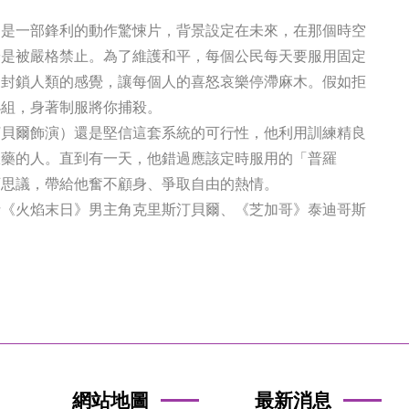
這是一部鋒利的動作驚悚片，背景設定在未來，在那個時空
於是被嚴格禁止。為了維護和平，每個公民每天要服用固定
來封鎖人類的感覺，讓每個人的喜怒哀樂停滯麻木。假如拒
小組，身著制服將你捕殺。
汀貝爾飾演）還是堅信這套系統的可行性，他利用訓練精良
服藥的人。直到有一天，他錯過應該定時服用的「普羅
可思議，帶給他奮不顧身、爭取自由的熱情。
括《火焰末日》男主角克里斯汀貝爾、《芝加哥》泰迪哥斯
網站地圖
最新消息