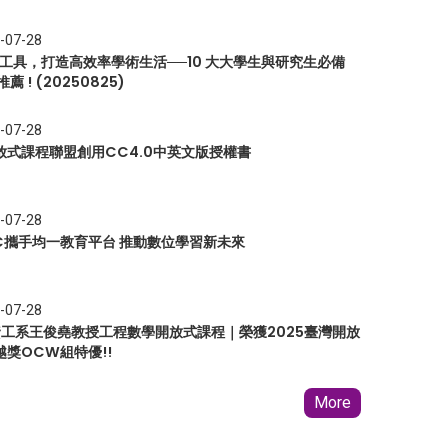
-07-28
I 工具，打造高效率學術生活──10 大大學生與研究生必備
推薦 ! (20250825)
-07-28
放式課程聯盟創用CC4.0中英文版授權書
-07-28
EC攜手均一教育平台 推動數位學習新未來
-07-28
 資工系王俊堯教授工程數學開放式課程｜榮獲2025臺灣開放
越獎OCW組特優!!
More