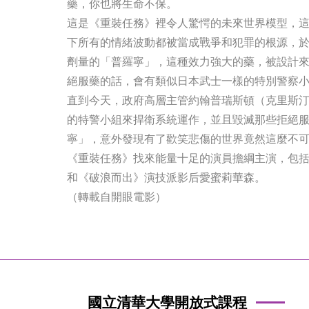
藥，你也將生命不保。
這是《重裝任務》裡令人驚愕的未來世界模型，
下所有的情緒波動都被當成戰爭和犯罪的根源，
劑量的「普羅寧」，這種效力強大的藥，被設計
絕服藥的話，會有類似日本武士一樣的特別警察
直到今天，政府高層主管約翰普瑞斯頓（克里斯
的特警小組來捍衛系統運作，並且毀滅那些拒絕
寧」，意外發現有了歡笑悲傷的世界竟然這麼不
《重裝任務》找來能量十足的演員擔綱主演，包
和《破浪而出》演技派影后愛蜜莉華森。
（轉載自開眼電影）
國立清華大學開放式課程