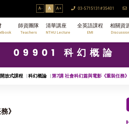
【7/31】114學年度第2學期研究生論文口試結束T
A-
A
A+
03-5715131#35401
材
師資團隊
清華講座
全英語課程
相關資
xtbook
Teachers
NTHU Lecture
EMI
Discussio
09901 科幻概論
開放式課程
科幻概論
第7講 社會科幻篇與電影《重裝任務
任務》