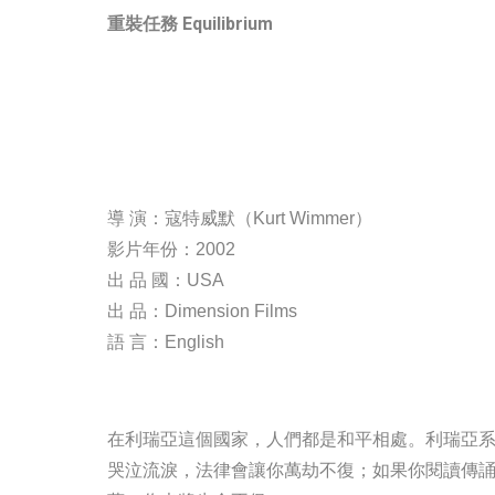
重裝任務 Equilibrium
導 演：寇特威默（
Kurt Wimmer
）
影片年份：2002
出 品 國：USA
出 品：Dimension Films
語 言：English
在利瑞亞這個國家，人們都是和平相處。利瑞亞
哭泣流淚，法律會讓你萬劫不復；如果你閱讀傳