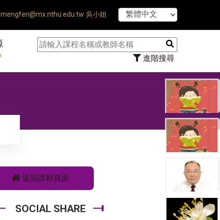
hesis Defense Ends ♠ 【8/1
mengfen@mx.nthu.edu.tw 吳小姐
源
n
進階搜尋
》
返回課程頁面
SOCIAL SHARE