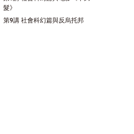
髮》
第9講 社會科幻篇與反烏托邦