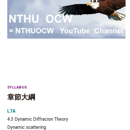
SYLLABUS
章節大綱
L7A
4.3 Dynamic Diffracion Theory
Dynamic scattering