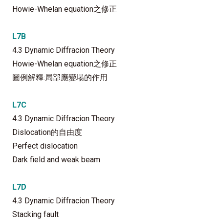
Howie-Whelan equation之修正
L7B
4.3 Dynamic Diffracion Theory
Howie-Whelan equation之修正
圖例解釋:局部應變場的作用
L7C
4.3 Dynamic Diffracion Theory
Dislocation的自由度
Perfect dislocation
Dark field and weak beam
L7D
4.3 Dynamic Diffracion Theory
Stacking fault