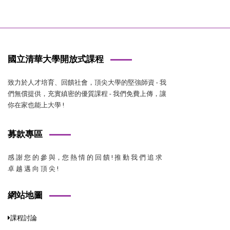
國立清華大學開放式課程
致力於人才培育、回饋社會，頂尖大學的堅強師資 - 我
們無償提供，充實縝密的優質課程 - 我們免費上傳，讓
你在家也能上大學 !
募款專區
感 謝 您 的 參 與，您 熱 情 的 回 饋 ! 推 動 我 們 追 求
卓 越 邁 向 頂 尖 !
網站地圖
課程討論