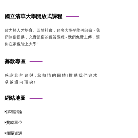
國立清華大學開放式課程
致力於人才培育、回饋社會，頂尖大學的堅強師資 - 我
們無償提供，充實縝密的優質課程 - 我們免費上傳，讓
你在家也能上大學 !
募款專區
感 謝 您 的 參 與，您 熱 情 的 回 饋 ! 推 動 我 們 追 求
卓 越 邁 向 頂 尖 !
網站地圖
課程討論
贊助單位
相關資源