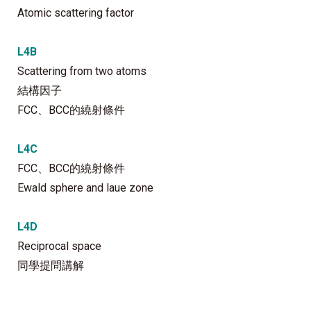
Atomic scattering factor
L4B
Scattering from two atoms
結構因子
FCC、BCC的繞射條件
L4C
FCC、BCC的繞射條件
Ewald sphere and laue zone
L4D
Reciprocal space
同學提問講解