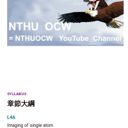
SYLLABUS
章節大綱
L4A
Imaging of single atom