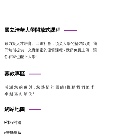
國立清華大學開放式課程
致力於人才培育、回饋社會，頂尖大學的堅強師資 - 我
們無償提供，充實縝密的優質課程 - 我們免費上傳，讓
你在家也能上大學 !
募款專區
感 謝 您 的 參 與，您 熱 情 的 回 饋 ! 推 動 我 們 追 求
卓 越 邁 向 頂 尖 !
網站地圖
課程討論
贊助單位