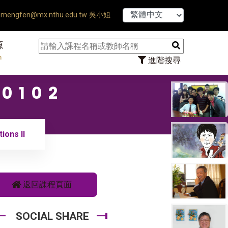
【7/31】114學年度第
mengfen@mx.nthu.edu.tw 吳小姐
源
n
進階搜尋
0102
ons II
返回課程頁面
SOCIAL SHARE