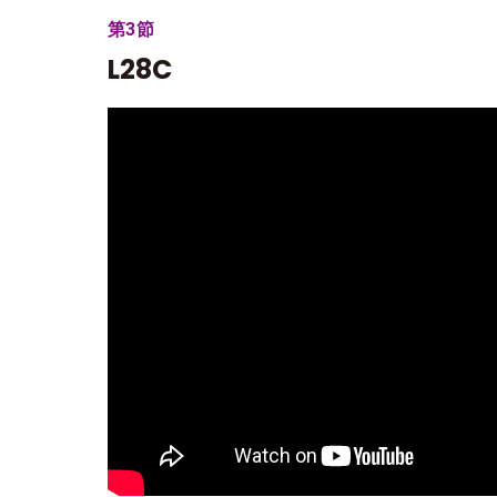
第3節
L28C