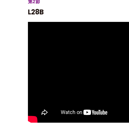
第2節
L28B