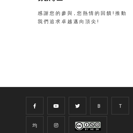
感 謝 您 的 參 與，您 熱 情 的 回 饋 ! 推 動
我 們 追 求 卓 越 邁 向 頂 尖 !
B
T
均