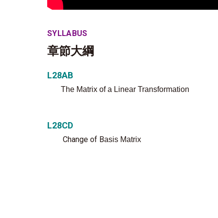
SYLLABUS
章節大綱
L28AB
The Matrix of a Linear Transformation
L28CD
Change of B
asis Matrix