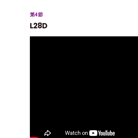
第4節
L28D