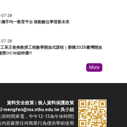
-07-28
EC攜手均一教育平台 推動數位學習新未來
-07-28
 資工系王俊堯教授工程數學開放式課程｜榮獲2025臺灣開放
越獎OCW組特優!!
More
資料安全政策
|
個人資料保護政策
mengfen@mx.nthu.edu.tw 吳小姐
(請於上班時間來電，中午12-13為午休時間)
D. 本網站所有內容嚴禁任何商業行為僅供學術使用