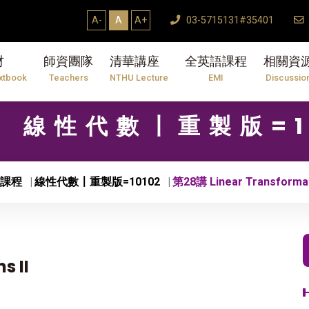
A-
A
A+
03-5715131#35401
材
師資團隊
清華講座
全英語課程
相關資
xtbook
Teachers
NTHU Lecture
EMI
Discussio
01 線性代數〡重製版=1
課程
線性代數〡重製版=10102
第28講 Linear Transformati
s II