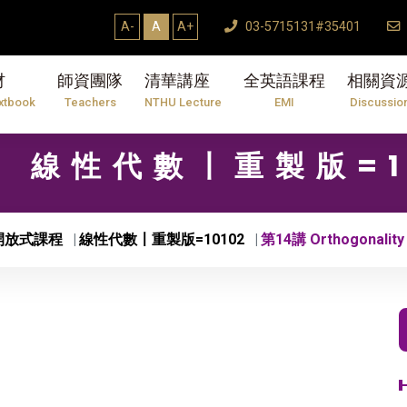
A-
A
A+
03-5715131#35401
材
師資團隊
清華講座
全英語課程
相關資
xtbook
Teachers
NTHU Lecture
EMI
Discussio
01 線性代數〡重製版=1
開放式課程
線性代數〡重製版=10102
第14講 Orthogonality