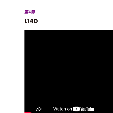
第4節
L14D