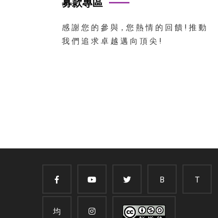
募款專區
感 謝 您 的 參 與，您 熱 情 的 回 饋 ! 推 動
我 們 追 求 卓 越 邁 向 頂 尖 !
B
T
均