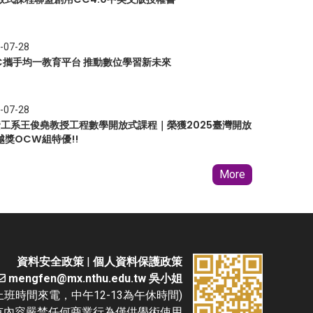
-07-28
EC攜手均一教育平台 推動數位學習新未來
-07-28
 資工系王俊堯教授工程數學開放式課程｜榮獲2025臺灣開放
越獎OCW組特優!!
More
資料安全政策
|
個人資料保護政策
mengfen@mx.nthu.edu.tw 吳小姐
(請於上班時間來電，中午12-13為午休時間)
D. 本網站所有內容嚴禁任何商業行為僅供學術使用