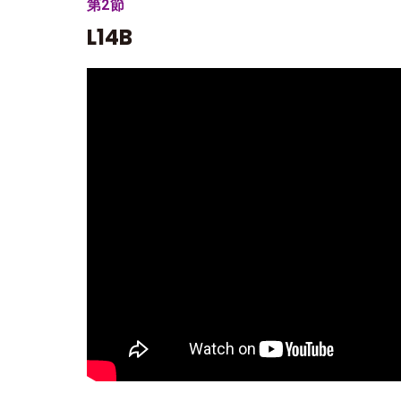
第2節
L14B