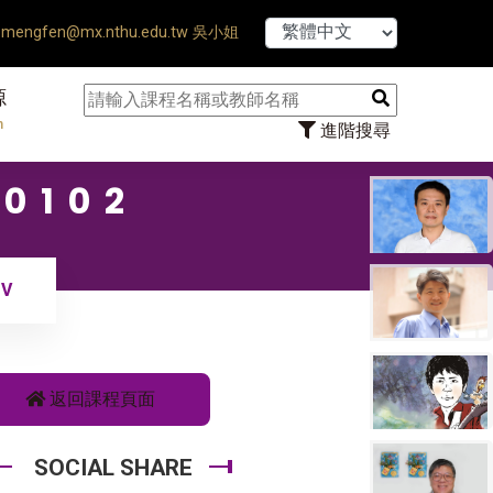
【7/31】114學
mengfen@mx.nthu.edu.tw 吳小姐
源
n
進階搜尋
0102
 V
返回課程頁面
SOCIAL SHARE