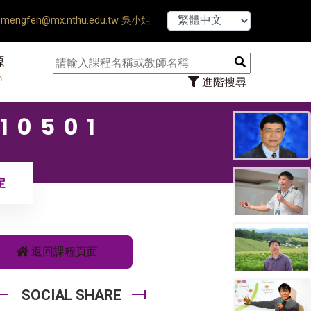
【7/31】114學年度
mengfen@mx.nthu.edu.tw 吳小姐
源
n
進階搜尋
10501
定
返回課程頁面
SOCIAL SHARE