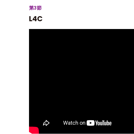
第3節
L4C