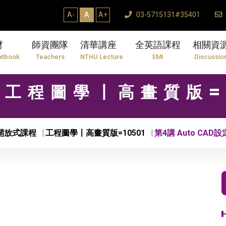
A-
A
A+
03-5715131#35401
材
師資團隊
清華講座
全英語課程
相關資
xtbook
Teachers
NTHU Lecture
EMI
Discussio
1 工程圖學〡高畫質版=
開放式課程
工程圖學〡高畫質版=10501
第4講 Auto CAD設