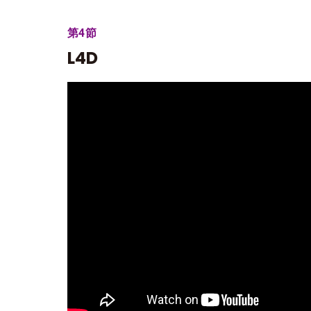
第4節
L4D