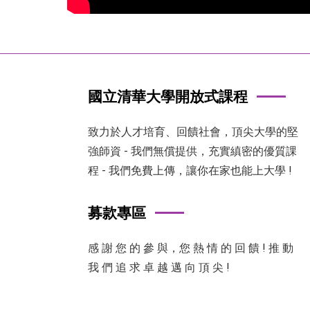
國立清華大學開放式課程
致力於人才培育、回饋社會，頂尖大學的堅
強師資 - 我們無償提供，充實縝密的優質課
程 - 我們免費上傳，讓你在家也能上大學 !
募款專區
感 謝 您 的 參 與，您 熱 情 的 回 饋 ! 推 動
我 們 追 求 卓 越 邁 向 頂 尖 !