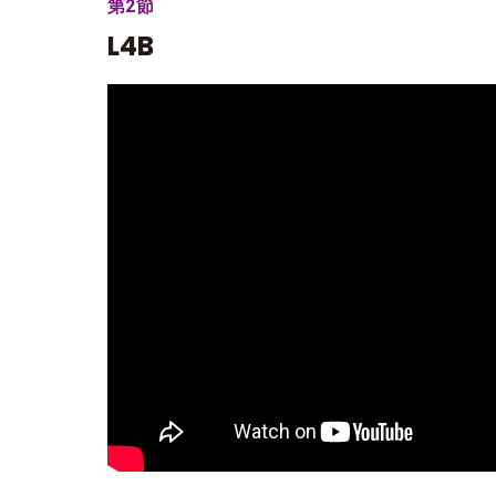
第2節
L4B