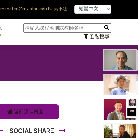
【7/31】114學年度
mengfen@mx.nthu.edu.tw 吳小姐
源
n
進階搜尋
返回課程頁面
SOCIAL SHARE