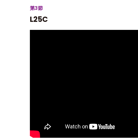
第3節
L25C