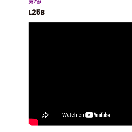
第2節
L25B