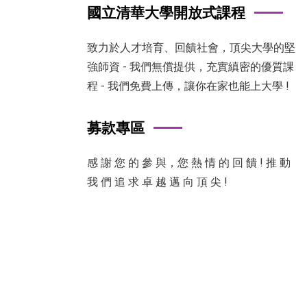
國立清華大學開放式課程
致力於人才培育、回饋社會，頂尖大學的堅
強師資 - 我們無償提供，充實縝密的優質課
程 - 我們免費上傳，讓你在家也能上大學 !
募款專區
感 謝 您 的 參 與，您 熱 情 的 回 饋 ! 推 動
我 們 追 求 卓 越 邁 向 頂 尖 !