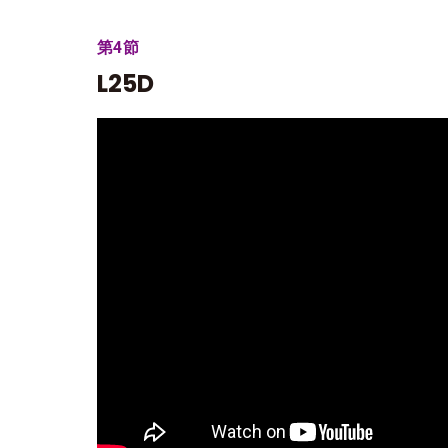
第4節
L25D