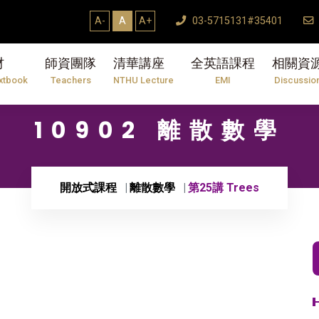
A-
A
A+
03-5715131#35401
材
師資團隊
清華講座
全英語課程
相關資
xtbook
Teachers
NTHU Lecture
EMI
Discussio
10902 離散數學
開放式課程
離散數學
第25講 Trees