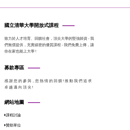
國立清華大學開放式課程
致力於人才培育、回饋社會，頂尖大學的堅強師資 - 我
們無償提供，充實縝密的優質課程 - 我們免費上傳，讓
你在家也能上大學 !
募款專區
感 謝 您 的 參 與，您 熱 情 的 回 饋 ! 推 動 我 們 追 求
卓 越 邁 向 頂 尖 !
網站地圖
課程討論
贊助單位