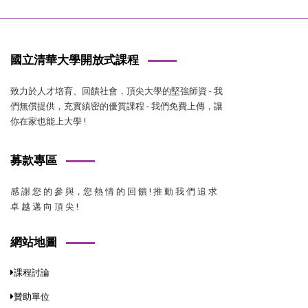
國立清華大學開放式課程
致力於人才培育、回饋社會，頂尖大學的堅強師資 - 我
們無償提供，充實縝密的優質課程 - 我們免費上傳，讓
你在家也能上大學 !
募款專區
感 謝 您 的 參 與，您 熱 情 的 回 饋 ! 推 動 我 們 追 求
卓 越 邁 向 頂 尖 !
網站地圖
課程討論
贊助單位