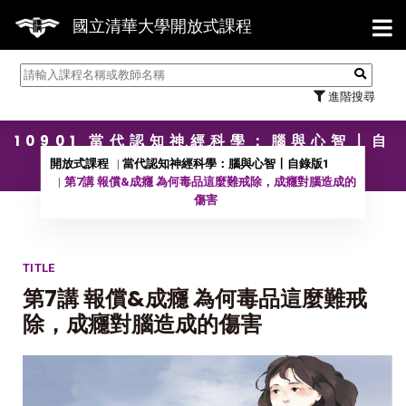
【7/
國立清華大學開放式課程
進階搜尋
10901 當代認知神經科學：腦與心智〡自
錄版1
開放式課程
當代認知神經科學：腦與心智〡自錄版1
第7講 報償&成癮 為何毒品這麼難戒除，成癮對腦造成的
傷害
TITLE
第7講 報償&成癮 為何毒品這麼難戒
除，成癮對腦造成的傷害