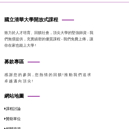
國立清華大學開放式課程
致力於人才培育、回饋社會，頂尖大學的堅強師資 - 我
們無償提供，充實縝密的優質課程 - 我們免費上傳，讓
你在家也能上大學 !
募款專區
感 謝 您 的 參 與，您 熱 情 的 回 饋 ! 推 動 我 們 追 求
卓 越 邁 向 頂 尖 !
網站地圖
課程討論
贊助單位
相關資源