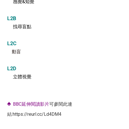
感覺&知覺
L2B
找尋盲點
L2C
動盲
L2D
立體視覺
♠
BBC延伸閱讀影片
可參閱此連
結:
https://reurl.cc/Ld4DM4