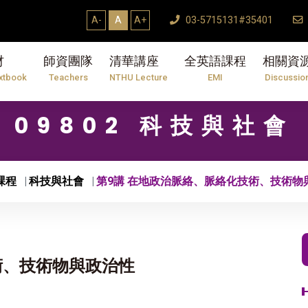
A-
A
A+
03-5715131#35401
材
師資團隊
清華講座
全英語課程
相關資
xtbook
Teachers
NTHU Lecture
EMI
Discussio
09802 科技與社會
課程
科技與社會
第9講 在地政治脈絡、脈絡化技術、技術物
術、技術物與政治性