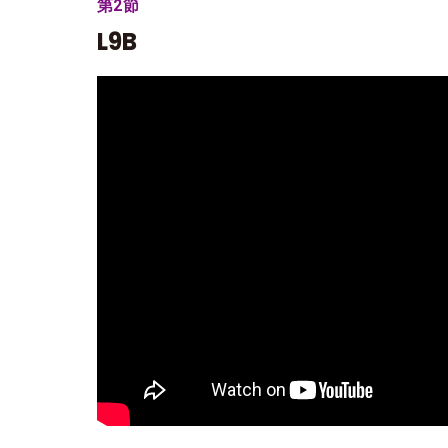
第2節
L9B