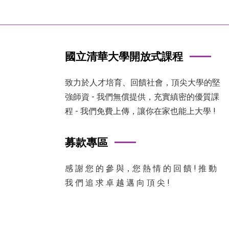
國立清華大學開放式課程
致力於人才培育、回饋社會，頂尖大學的堅
強師資 - 我們無償提供，充實縝密的優質課
程 - 我們免費上傳，讓你在家也能上大學 !
募款專區
感 謝 您 的 參 與，您 熱 情 的 回 饋 ! 推 動
我 們 追 求 卓 越 邁 向 頂 尖 !