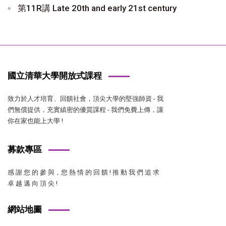
第11R講 Late 20th and early 21st century
國立清華大學開放式課程
致力於人才培育、回饋社會，頂尖大學的堅強師資 - 我
們無償提供，充實縝密的優質課程 - 我們免費上傳，讓
你在家也能上大學 !
募款專區
感 謝 您 的 參 與，您 熱 情 的 回 饋 ! 推 動 我 們 追 求
卓 越 邁 向 頂 尖 !
網站地圖