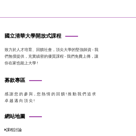
國立清華大學開放式課程
致力於人才培育、回饋社會，頂尖大學的堅強師資 - 我
們無償提供，充實縝密的優質課程 - 我們免費上傳，讓
你在家也能上大學 !
募款專區
感 謝 您 的 參 與，您 熱 情 的 回 饋 ! 推 動 我 們 追 求
卓 越 邁 向 頂 尖 !
網站地圖
課程討論