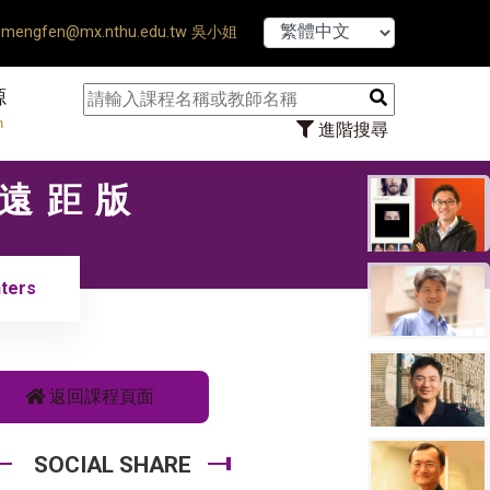
【7/31】11
mengfen@mx.nthu.edu.tw 吳小姐
源
n
進階搜尋
〡遠距版
ters
返回課程頁面
SOCIAL SHARE