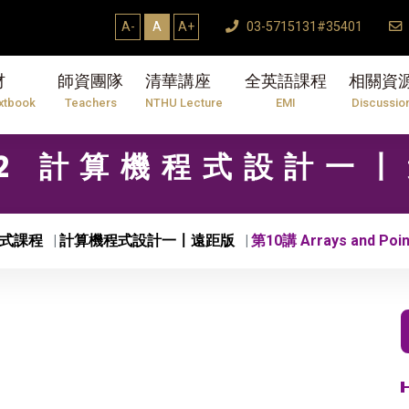
A-
A
A+
03-5715131#35401
材
師資團隊
清華講座
全英語課程
相關資
xtbook
Teachers
NTHU Lecture
EMI
Discussio
02 計算機程式設計一
式課程
計算機程式設計一〡遠距版
第10講 Arrays and Poin