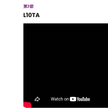
第3節
L10TA