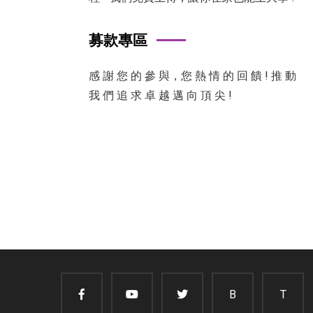
募款專區
感 謝 您 的 參 與，您 熱 情 的 回 饋 ! 推 動
我 們 追 求 卓 越 邁 向 頂 尖 !
B
T