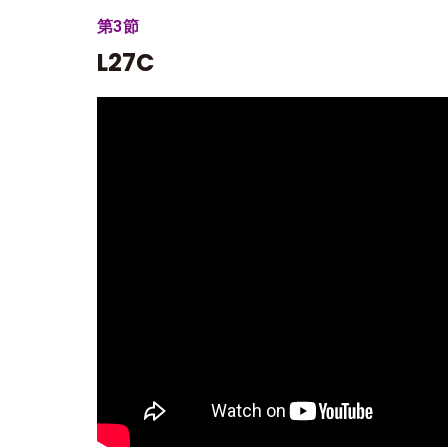
第3節
L27C