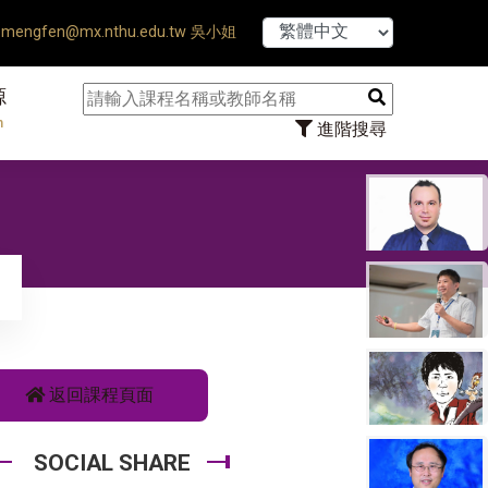
hesis Defense Ends ♠ 【8/1
mengfen@mx.nthu.edu.tw 吳小姐
源
n
進階搜尋
返回課程頁面
SOCIAL SHARE