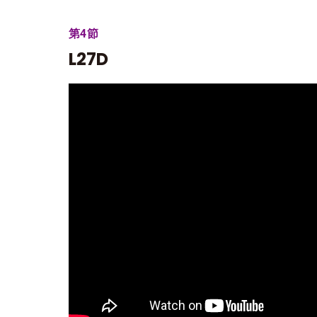
第4節
L27D