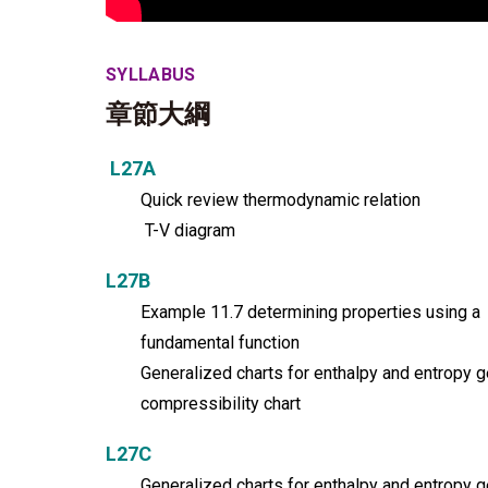
SYLLABUS
章節大綱
L27A
Quick review thermodynamic relation
T-V diagram
L27B
Example 11.7 determining properties using a
fundamental function
Generalized charts for enthalpy and entropy g
compressibility chart
L27C
Generalized charts for enthalpy and entropy g