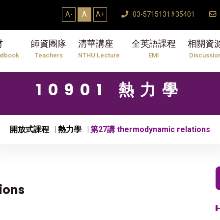
7/31】114學年度第2學期研究生論文口試結束T
A-
A
A+
03-5715131#35401
材
師資團隊
清華講座
全英語課程
相關資
xtbook
Teachers
NTHU Lecture
EMI
Discussio
10901 熱力學
開放式課程
熱力學
第27講 thermodynamic relations
ions