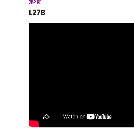
第2節
L27B