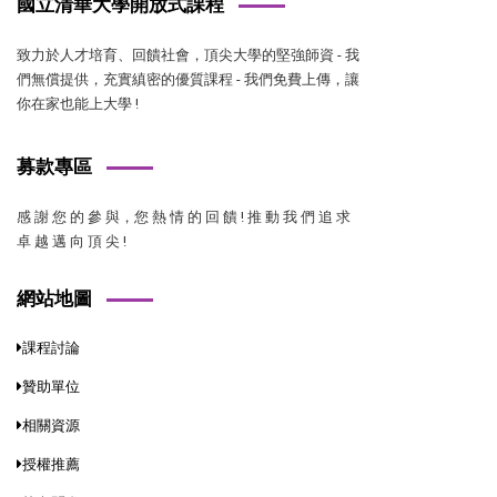
國立清華大學開放式課程
致力於人才培育、回饋社會，頂尖大學的堅強師資 - 我
們無償提供，充實縝密的優質課程 - 我們免費上傳，讓
你在家也能上大學 !
募款專區
感 謝 您 的 參 與，您 熱 情 的 回 饋 ! 推 動 我 們 追 求
卓 越 邁 向 頂 尖 !
網站地圖
課程討論
贊助單位
相關資源
授權推薦