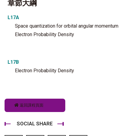
章節大綱
L17A
Space quantization for orbital angular momentum
Electron Probability Density
L17B
Electron Probability Density
返回課程頁面
SOCIAL SHARE