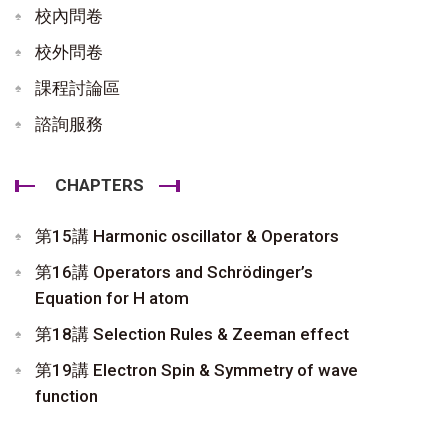
校內問卷
校外問卷
課程討論區
諮詢服務
CHAPTERS
第15講 Harmonic oscillator & Operators
第16講 Operators and Schrödinger’s
Equation for H atom
第18講 Selection Rules & Zeeman effect
第19講 Electron Spin & Symmetry of wave
function