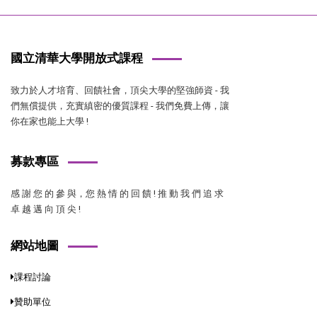
國立清華大學開放式課程
致力於人才培育、回饋社會，頂尖大學的堅強師資 - 我
們無償提供，充實縝密的優質課程 - 我們免費上傳，讓
你在家也能上大學 !
募款專區
感 謝 您 的 參 與，您 熱 情 的 回 饋 ! 推 動 我 們 追 求
卓 越 邁 向 頂 尖 !
網站地圖
課程討論
贊助單位