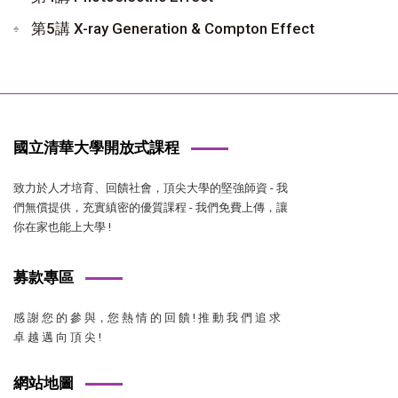
第5講 X-ray Generation & Compton Effect
國立清華大學開放式課程
致力於人才培育、回饋社會，頂尖大學的堅強師資 - 我
們無償提供，充實縝密的優質課程 - 我們免費上傳，讓
你在家也能上大學 !
募款專區
感 謝 您 的 參 與，您 熱 情 的 回 饋 ! 推 動 我 們 追 求
卓 越 邁 向 頂 尖 !
網站地圖