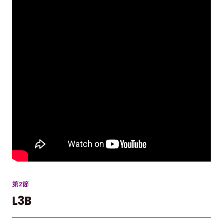
第2節
L3B