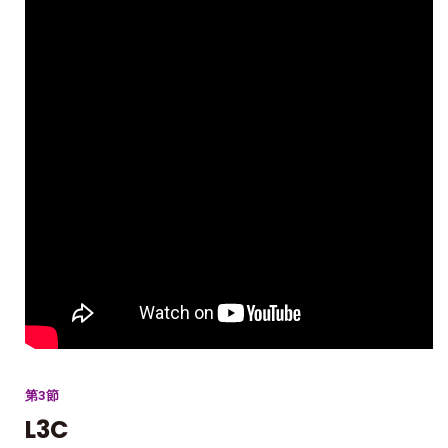
第3節
L3C