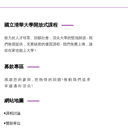
國立清華大學開放式課程
致力於人才培育、回饋社會，頂尖大學的堅強師資 - 我
們無償提供，充實縝密的優質課程 - 我們免費上傳，讓
你在家也能上大學 !
募款專區
感 謝 您 的 參 與，您 熱 情 的 回 饋 ! 推 動 我 們 追 求
卓 越 邁 向 頂 尖 !
網站地圖
課程討論
贊助單位