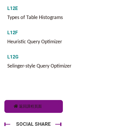
L12E
Types of Table Histograms
L12F
Heuristic Query Optimizer
L12G
Selinger-style Query Optimizer
返回課程頁面
SOCIAL SHARE