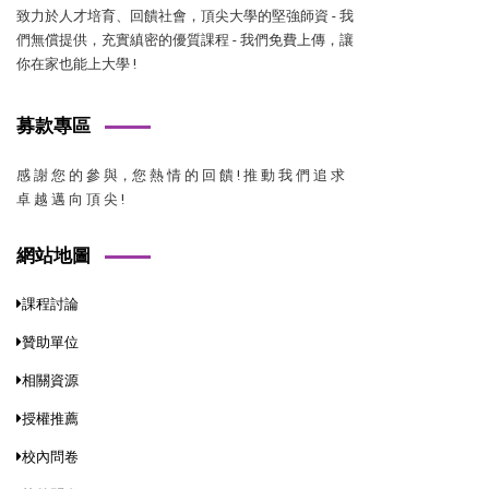
致力於人才培育、回饋社會，頂尖大學的堅強師資 - 我
們無償提供，充實縝密的優質課程 - 我們免費上傳，讓
你在家也能上大學 !
募款專區
感 謝 您 的 參 與，您 熱 情 的 回 饋 ! 推 動 我 們 追 求
卓 越 邁 向 頂 尖 !
網站地圖
課程討論
贊助單位
相關資源
授權推薦
校內問卷