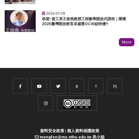
2026-07-28
恭賀! 資工系王俊堯教授工程數學開放式課程｜榮獲
2025臺灣開放教育卓越獎OCW組特優!!
More
B
T
均
資料安全政策
|
個人資料保護政策
mengfen@mx.nthu.edu.tw 吳小姐