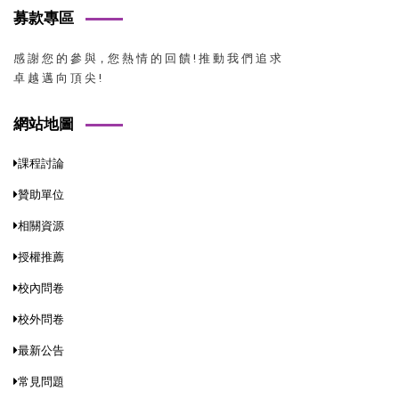
募款專區
感 謝 您 的 參 與，您 熱 情 的 回 饋 ! 推 動 我 們 追 求
卓 越 邁 向 頂 尖 !
網站地圖
課程討論
贊助單位
相關資源
授權推薦
校內問卷
校外問卷
最新公告
常見問題