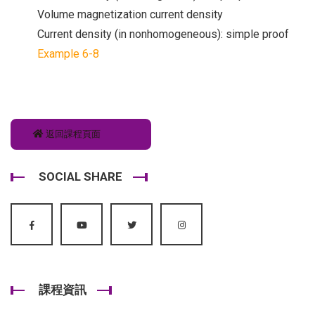
Volume magnetization current density
Current density (in nonhomogeneous): simple proof
Example 6-8
返回課程頁面
SOCIAL SHARE
課程資訊