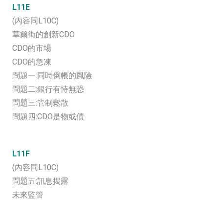
L11E
(內容同L10C)
華爾街的創新CDO
CDO的市場
CDO的急凍
問題一:同時倒帳的風險
問題二:銀行有恃無恐
問題三:管制鬆散
問題四:CDO是物或債
L11F
(內容同L10C)
問題五:訊息揭露
未來監管