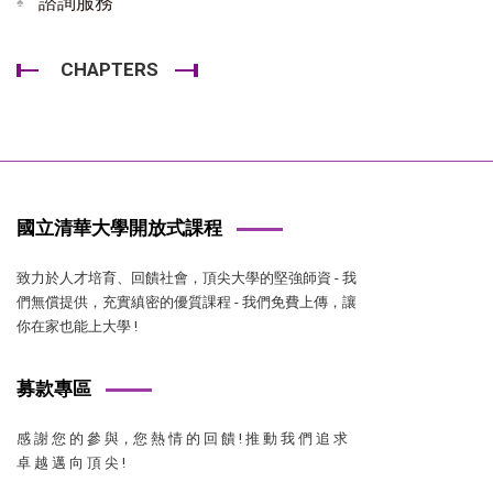
諮詢服務
CHAPTERS
國立清華大學開放式課程
致力於人才培育、回饋社會，頂尖大學的堅強師資 - 我
們無償提供，充實縝密的優質課程 - 我們免費上傳，讓
你在家也能上大學 !
募款專區
感 謝 您 的 參 與，您 熱 情 的 回 饋 ! 推 動 我 們 追 求
卓 越 邁 向 頂 尖 !