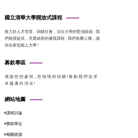
國立清華大學開放式課程
致力於人才培育、回饋社會，頂尖大學的堅強師資 - 我
們無償提供，充實縝密的優質課程 - 我們免費上傳，讓
你在家也能上大學 !
募款專區
感 謝 您 的 參 與，您 熱 情 的 回 饋 ! 推 動 我 們 追 求
卓 越 邁 向 頂 尖 !
網站地圖
課程討論
贊助單位
相關資源