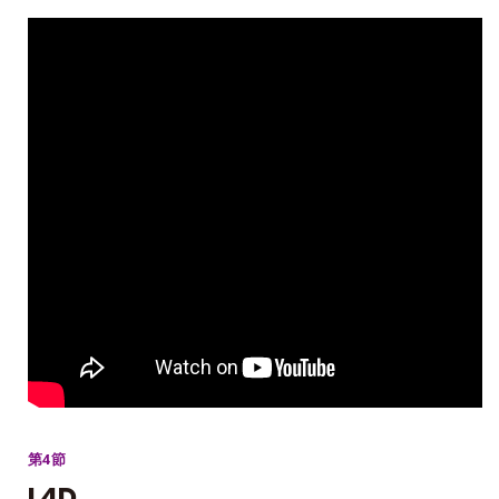
第4節
L4D