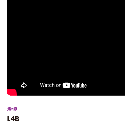
第2節
L4B