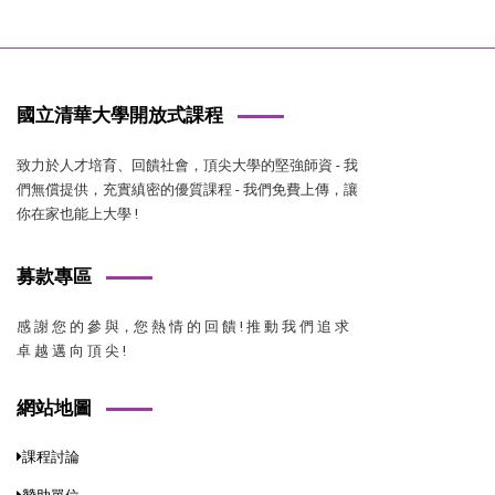
國立清華大學開放式課程
致力於人才培育、回饋社會，頂尖大學的堅強師資 - 我
們無償提供，充實縝密的優質課程 - 我們免費上傳，讓
你在家也能上大學 !
募款專區
感 謝 您 的 參 與，您 熱 情 的 回 饋 ! 推 動 我 們 追 求
卓 越 邁 向 頂 尖 !
網站地圖
課程討論