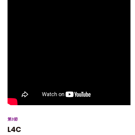
第3節
L4C