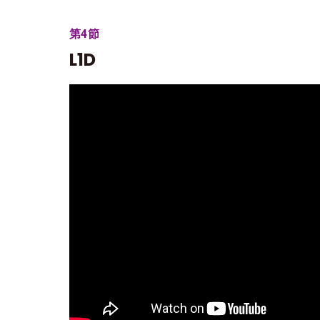
第4節
L1D