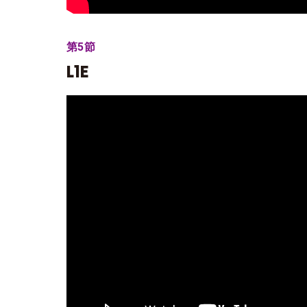
第5節
L1E