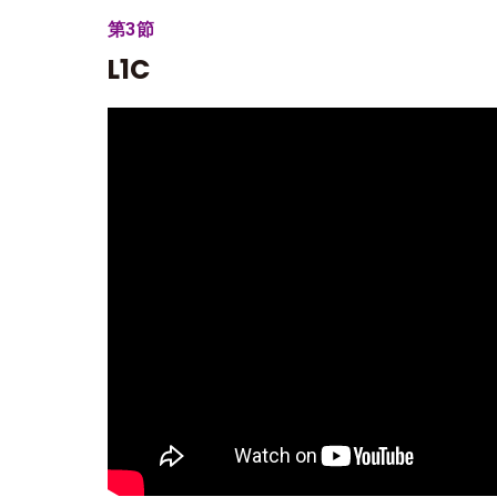
第3節
L1C