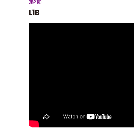
第2節
L1B