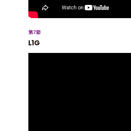
第7節
L1G