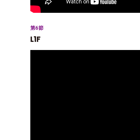
第6節
L1F