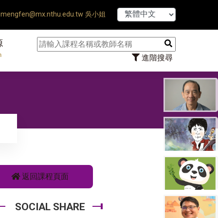
nse Ends ♠ 【8/1】115學年度第1學
mengfen@mx.nthu.edu.tw 吳小姐
源
n
進階搜尋
返回課程頁面
SOCIAL SHARE