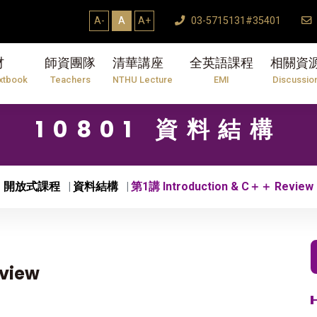
年度第2學期研究生論文口試結束Thesis Defe
A-
A
A+
03-5715131#35401
材
師資團隊
清華講座
全英語課程
相關資
xtbook
Teachers
NTHU Lecture
EMI
Discussio
10801 資料結構
開放式課程
資料結構
第1講 Introduction & C＋＋ Review
view