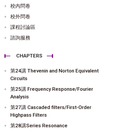
校內問卷
校外問卷
課程討論區
諮詢服務
CHAPTERS
第24講 Thevenin and Norton Equivalent
Circuits
第25講 Frequency Response/Fourier
Analysis
第27講 Cascaded filters/First-Order
Highpass Filters
第28講Series Resonance