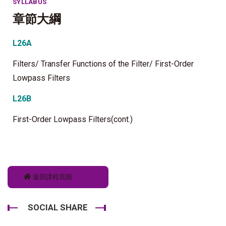
SYLLABUS
章節大綱
L26A
Filters/ Transfer Functions of the Filter/ First-Order
Lowpass Filters
L26B
First-Order Lowpass Filters(cont.)
返回課程頁面
SOCIAL SHARE