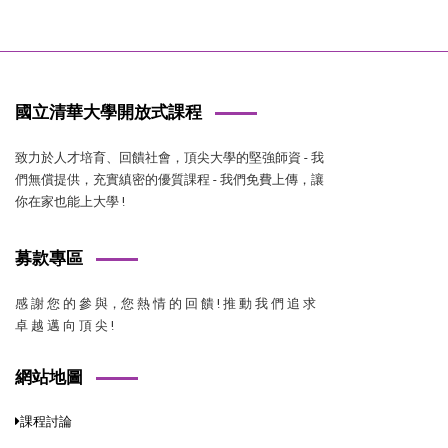
國立清華大學開放式課程
致力於人才培育、回饋社會，頂尖大學的堅強師資 - 我
們無償提供，充實縝密的優質課程 - 我們免費上傳，讓
你在家也能上大學 !
募款專區
感 謝 您 的 參 與，您 熱 情 的 回 饋 ! 推 動 我 們 追 求
卓 越 邁 向 頂 尖 !
網站地圖
課程討論