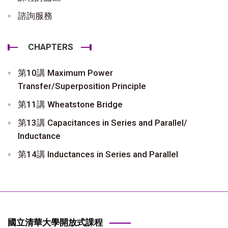
諮詢服務
CHAPTERS
第10講 Maximum Power
Transfer/Superposition Principle
第11講 Wheatstone Bridge
第13講 Capacitances in Series and Parallel/
Inductance
第14講 Inductances in Series and Parallel
國立清華大學開放式課程