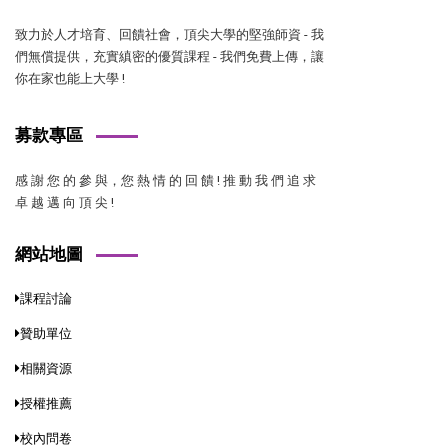
致力於人才培育、回饋社會，頂尖大學的堅強師資 - 我
們無償提供，充實縝密的優質課程 - 我們免費上傳，讓
你在家也能上大學 !
募款專區
感 謝 您 的 參 與，您 熱 情 的 回 饋 ! 推 動 我 們 追 求
卓 越 邁 向 頂 尖 !
網站地圖
課程討論
贊助單位
相關資源
授權推薦
校內問卷