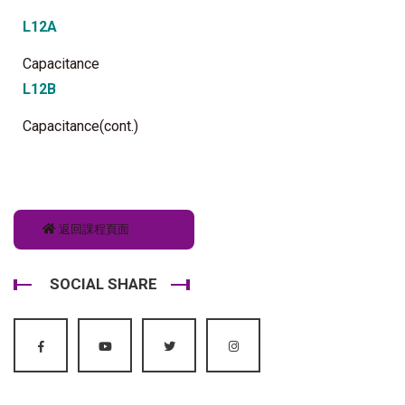
L12A
Capacitance
L12B
Capacitance(cont.)
返回課程頁面
SOCIAL SHARE