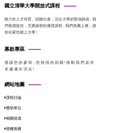
國立清華大學開放式課程
致力於人才培育、回饋社會，頂尖大學的堅強師資 - 我
們無償提供，充實縝密的優質課程 - 我們免費上傳，讓
你在家也能上大學 !
募款專區
感 謝 您 的 參 與，您 熱 情 的 回 饋 ! 推 動 我 們 追 求
卓 越 邁 向 頂 尖 !
網站地圖
課程討論
贊助單位
相關資源
授權推薦