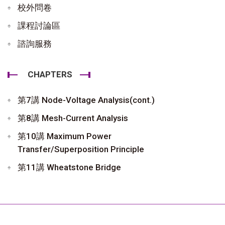
校外問卷
課程討論區
諮詢服務
CHAPTERS
第7講 Node-Voltage Analysis(cont.)
第8講 Mesh-Current Analysis
第10講 Maximum Power
Transfer/Superposition Principle
第11講 Wheatstone Bridge