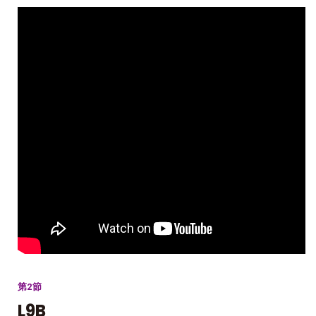
第2節
L9B