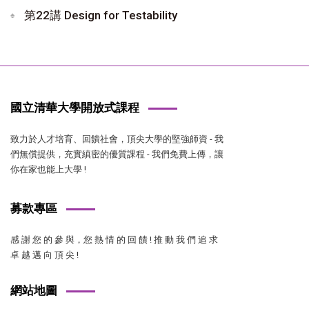
第22講 Design for Testability
國立清華大學開放式課程
致力於人才培育、回饋社會，頂尖大學的堅強師資 - 我
們無償提供，充實縝密的優質課程 - 我們免費上傳，讓
你在家也能上大學 !
募款專區
感 謝 您 的 參 與，您 熱 情 的 回 饋 ! 推 動 我 們 追 求
卓 越 邁 向 頂 尖 !
網站地圖