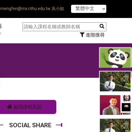
【7/31】114
mengfen@mx.nthu.edu.tw 吳小姐
源
n
進階搜尋
返回課程頁面
SOCIAL SHARE