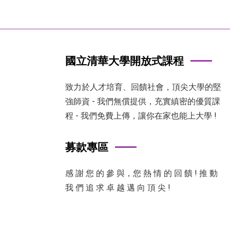
國立清華大學開放式課程
致力於人才培育、回饋社會，頂尖大學的堅
強師資 - 我們無償提供，充實縝密的優質課
程 - 我們免費上傳，讓你在家也能上大學 !
募款專區
感 謝 您 的 參 與，您 熱 情 的 回 饋 ! 推 動
我 們 追 求 卓 越 邁 向 頂 尖 !