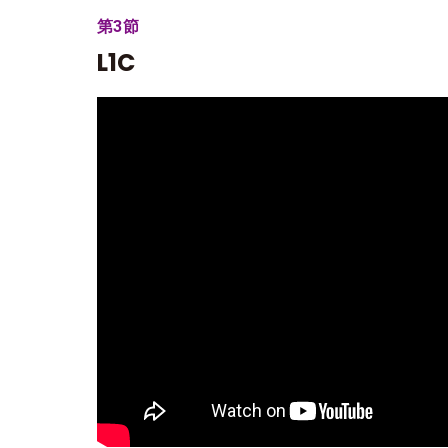
第3節
L1C