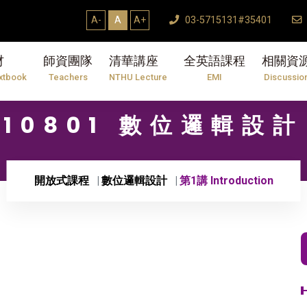
A-
A
A+
03-5715131#35401
材
師資團隊
清華講座
全英語課程
相關資
xtbook
Teachers
NTHU Lecture
EMI
Discussio
10801 數位邏輯設計
開放式課程
數位邏輯設計
第1講 Introduction