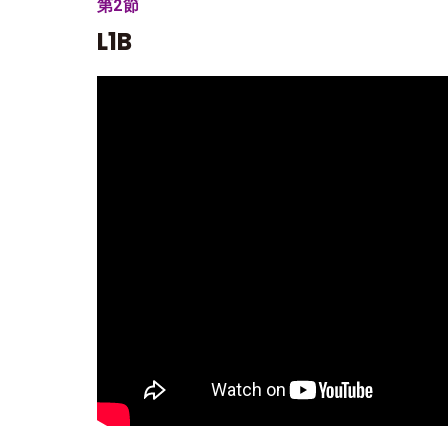
第2節
L1B