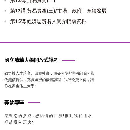
第12講 貿易實務(二)
第13講 貿易實務(三)/市場、政府、永續發展
第15講 經濟思辨名人簡介輔助資料
國立清華大學開放式課程
致力於人才培育、回饋社會，頂尖大學的堅強師資 - 我
們無償提供，充實縝密的優質課程 - 我們免費上傳，讓
你在家也能上大學 !
募款專區
感 謝 您 的 參 與，您 熱 情 的 回 饋 ! 推 動 我 們 追 求
卓 越 邁 向 頂 尖 !