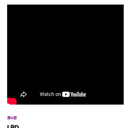
第4節
L9D