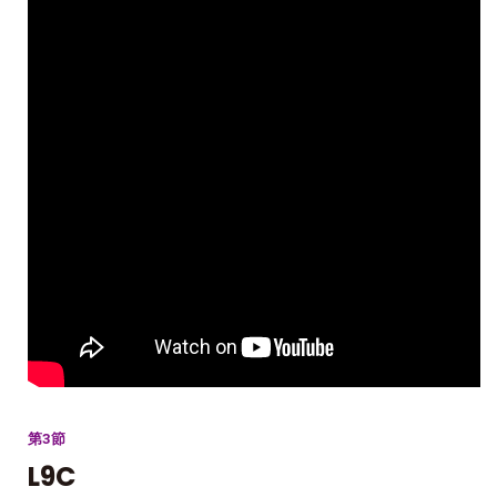
第3節
L9C