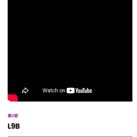
第2節
L9B