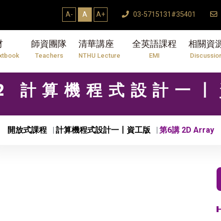
A-
A
A+
03-5715131#35401
材
師資團隊
清華講座
全英語課程
相關資
xtbook
Teachers
NTHU Lecture
EMI
Discussio
02 計算機程式設計一
開放式課程
計算機程式設計一〡資工版
第6講 2D Array