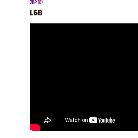
第2節
L6B