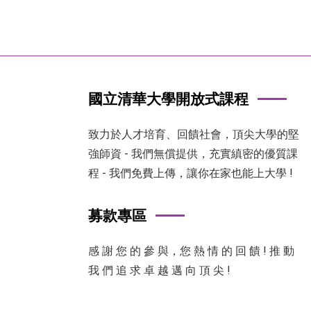
國立清華大學開放式課程
致力於人才培育、回饋社會，頂尖大學的堅
強師資 - 我們無償提供，充實縝密的優質課
程 - 我們免費上傳，讓你在家也能上大學 !
募款專區
感 謝 您 的 參 與，您 熱 情 的 回 饋 ! 推 動
我 們 追 求 卓 越 邁 向 頂 尖 !