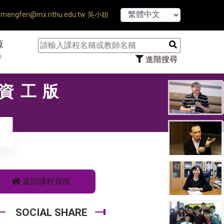
【7/31】114
mengfen@mx.nthu.edu.tw 吳小姐
源
n
進階搜尋
〡資工版
返回課程頁面
SOCIAL SHARE