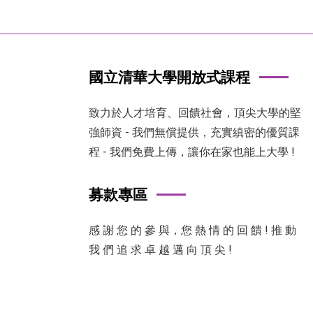
國立清華大學開放式課程
致力於人才培育、回饋社會，頂尖大學的堅
強師資 - 我們無償提供，充實縝密的優質課
程 - 我們免費上傳，讓你在家也能上大學 !
募款專區
感 謝 您 的 參 與，您 熱 情 的 回 饋 ! 推 動
我 們 追 求 卓 越 邁 向 頂 尖 !