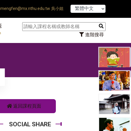
【7/31】114學
mengfen@mx.nthu.edu.tw 吳小姐
源
n
進階搜尋
返回課程頁面
SOCIAL SHARE