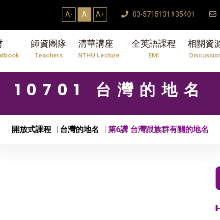
A-
A
A+
03-5715131#35401
材
師資團隊
清華講座
全英語課程
相關資
xtbook
Teachers
NTHU Lecture
EMI
Discussio
10701 台灣的地名
開放式課程
台灣的地名
第6講 台灣跟族群有關的地名