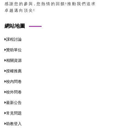
感 謝 您 的 參 與，您 熱 情 的 回 饋 ! 推 動 我 們 追 求
卓 越 邁 向 頂 尖 !
網站地圖
課程討論
贊助單位
相關資源
授權推薦
校內問卷
校外問卷
最新公告
常見問題
助教登入