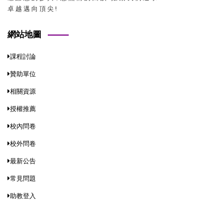
卓 越 邁 向 頂 尖 !
網站地圖
課程討論
贊助單位
相關資源
授權推薦
校內問卷
校外問卷
最新公告
常見問題
助教登入