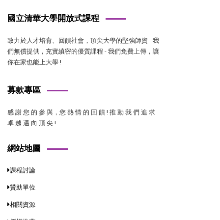
國立清華大學開放式課程
致力於人才培育、回饋社會，頂尖大學的堅強師資 - 我
們無償提供，充實縝密的優質課程 - 我們免費上傳，讓
你在家也能上大學 !
募款專區
感 謝 您 的 參 與，您 熱 情 的 回 饋 ! 推 動 我 們 追 求
卓 越 邁 向 頂 尖 !
網站地圖
課程討論
贊助單位
相關資源