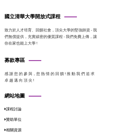
國立清華大學開放式課程
致力於人才培育、回饋社會，頂尖大學的堅強師資 - 我
們無償提供，充實縝密的優質課程 - 我們免費上傳，讓
你在家也能上大學 !
募款專區
感 謝 您 的 參 與，您 熱 情 的 回 饋 ! 推 動 我 們 追 求
卓 越 邁 向 頂 尖 !
網站地圖
課程討論
贊助單位
相關資源