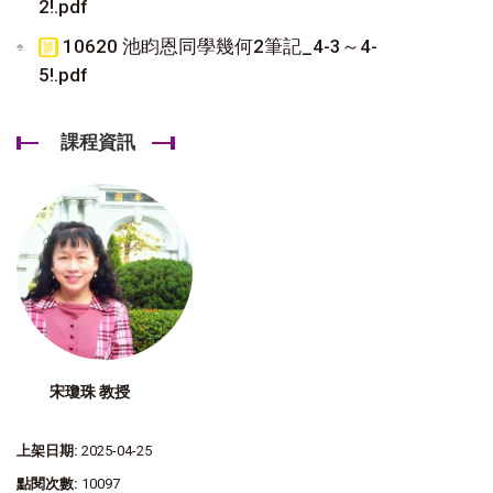
2!.pdf
10620 池盷恩同學幾何2筆記_4-3～4-
5!.pdf
課程資訊
宋瓊珠 教授
上架日期:
2025-04-25
點閱次數:
10097