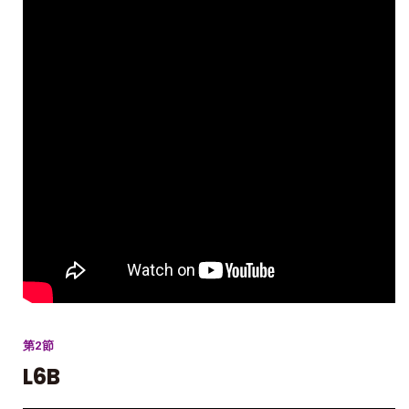
第2節
L6B