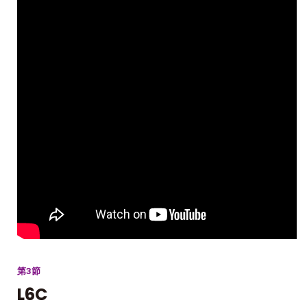
第3節
L6C