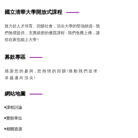
國立清華大學開放式課程
致力於人才培育、回饋社會，頂尖大學的堅強師資 - 我
們無償提供，充實縝密的優質課程 - 我們免費上傳，讓
你在家也能上大學 !
募款專區
感 謝 您 的 參 與，您 熱 情 的 回 饋 ! 推 動 我 們 追 求
卓 越 邁 向 頂 尖 !
網站地圖
課程討論
贊助單位
相關資源