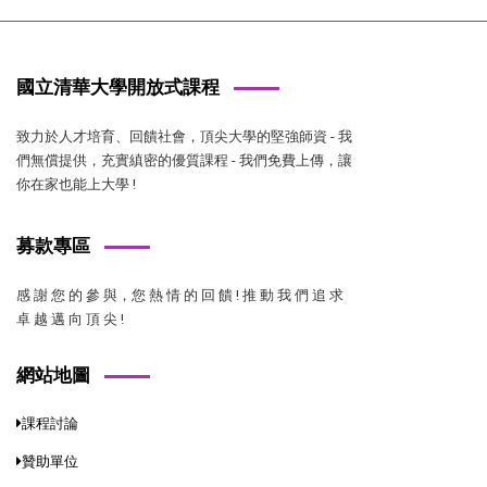
國立清華大學開放式課程
致力於人才培育、回饋社會，頂尖大學的堅強師資 - 我
們無償提供，充實縝密的優質課程 - 我們免費上傳，讓
你在家也能上大學 !
募款專區
感 謝 您 的 參 與，您 熱 情 的 回 饋 ! 推 動 我 們 追 求
卓 越 邁 向 頂 尖 !
網站地圖
課程討論
贊助單位