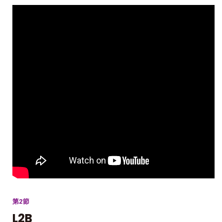
第2節
L2B