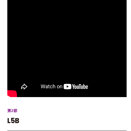
第2節
L5B