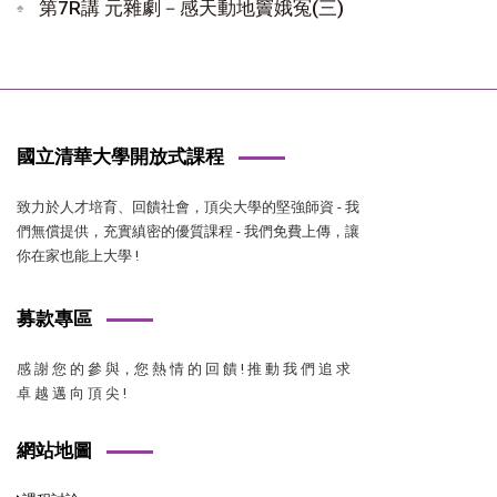
第7R講 元雜劇－感天動地竇娥冤(三)
國立清華大學開放式課程
致力於人才培育、回饋社會，頂尖大學的堅強師資 - 我
們無償提供，充實縝密的優質課程 - 我們免費上傳，讓
你在家也能上大學 !
募款專區
感 謝 您 的 參 與，您 熱 情 的 回 饋 ! 推 動 我 們 追 求
卓 越 邁 向 頂 尖 !
網站地圖