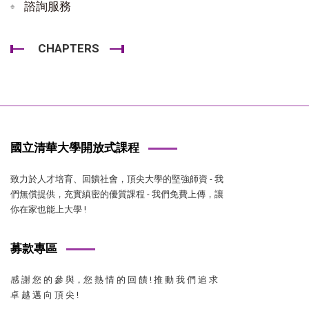
諮詢服務
CHAPTERS
國立清華大學開放式課程
致力於人才培育、回饋社會，頂尖大學的堅強師資 - 我
們無償提供，充實縝密的優質課程 - 我們免費上傳，讓
你在家也能上大學 !
募款專區
感 謝 您 的 參 與，您 熱 情 的 回 饋 ! 推 動 我 們 追 求
卓 越 邁 向 頂 尖 !